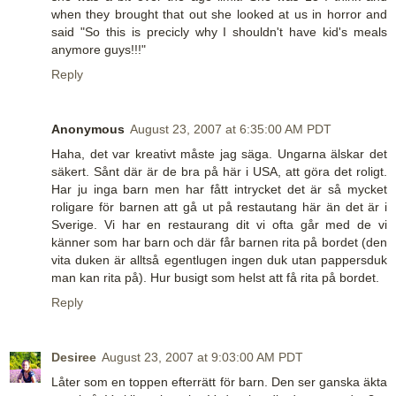
when they brought that out she looked at us in horror and
said "So this is precicly why I shouldn't have kid's meals
anymore guys!!!"
Reply
Anonymous
August 23, 2007 at 6:35:00 AM PDT
Haha, det var kreativt måste jag säga. Ungarna älskar det
säkert. Sånt där är de bra på här i USA, att göra det roligt.
Har ju inga barn men har fått intrycket det är så mycket
roligare för barnen att gå ut på restautang här än det är i
Sverige. Vi har en restaurang dit vi ofta går med de vi
känner som har barn och där får barnen rita på bordet (den
vita duken är alltså egentlugen ingen duk utan pappersduk
man kan rita på). Hur busigt som helst att få rita på bordet.
Reply
Desiree
August 23, 2007 at 9:03:00 AM PDT
Låter som en toppen efterrätt för barn. Den ser ganska äkta