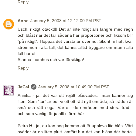
Reply
Anne
January 5, 2008 at 12:12:00 PM PST
Usch, riktigt otäckt!!! Det är inte roligt alls längre med regn
och blåst när det tar sådana här proportioner och liksom blir
"på riktigt". Hoppas det värsta är över nu. Skönt ni haft kvar
strömmen i alla fall, det känns alltid tryggare om man i alla
fall har el.
Stanna inomhus och var försiktiga!
Reply
JaCal
January 5, 2008 at 10:49:00 PM PST
Annika - ja, det var ett rejält blåsväder... man känner sig
liten. Som "tur" är bor vi ett ett rätt nytt område, så träden är
små och rätt sega. Värre i de områden med stora träd...
och som vanligt är ju allt större här.
Petra H - ja, du kan nog komma att få uppleva lite blås. Vårt
oväder är en liten plutt jämfört hur det kan blåsa där borta.