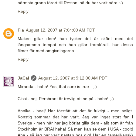
närmsta grann förort till Reston, så du har varit nära :-)
Reply
Fia
August 12, 2007 at 7:04:00 AM PDT
Maken gillar dem! han tycker det är skönt med det
långsamma tempot och han gillar framförallt hur dessa
filmer får med omgivningarna.
Reply
JaCal
August 12, 2007 at 9:12:00 AM PDT
Miranda - haha! Yes, that sure is true.. ;-)
Cissi - nej, Persbrant är trevlig att se på - haha! ;-)
Annika - heej! Har förstått att det är fuktigt - men soligt.
Konstig sommar det har varit. Jag var inget stort fan i
Sverige - men här har jag börjat gilla dem - allt som är från
Stockholm är BRA! haha! Så man kan se dem i USA - coolt!
Aha - så jag har varit nästan hos dig! Har en (amerikansk)