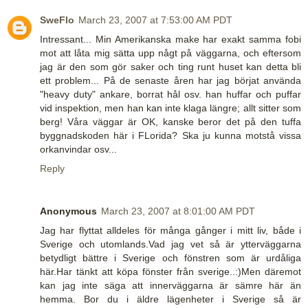
SweFlo
March 23, 2007 at 7:53:00 AM PDT
Intressant... Min Amerikanska make har exakt samma fobi
mot att låta mig sätta upp någt på väggarna, och eftersom
jag är den som gör saker och ting runt huset kan detta bli
ett problem... På de senaste åren har jag börjat använda
"heavy duty" ankare, borrat hål osv. han huffar och puffar
vid inspektion, men han kan inte klaga längre; allt sitter som
berg! Våra väggar är OK, kanske beror det på den tuffa
byggnadskoden här i FLorida? Ska ju kunna motstå vissa
orkanvindar osv...
Reply
Anonymous
March 23, 2007 at 8:01:00 AM PDT
Jag har flyttat alldeles för många gånger i mitt liv, både i
Sverige och utomlands.Vad jag vet så är ytterväggarna
betydligt bättre i Sverige och fönstren som är urdåliga
här.Har tänkt att köpa fönster från sverige..:)Men däremot
kan jag inte säga att innerväggarna är sämre här än
hemma. Bor du i äldre lägenheter i Sverige så är