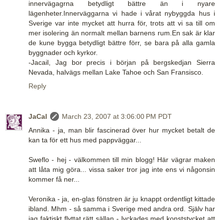
innervägagrna betydligt bättre än i nyare
lägenheter.Innerväggarna vi hade i vårat nybyggda hus i
Sverige var inte mycket att hurra för, trots att vi sa till om
mer isolering än normalt mellan barnens rum.En sak är klar
de kune bygga betydligt bättre förr, se bara på alla gamla
byggnader och kyrkor.
-Jacail, Jag bor precis i början på bergskedjan Sierra
Nevada, halvägs mellan Lake Tahoe och San Fransisco.
Reply
JaCal
March 23, 2007 at 3:06:00 PM PDT
Annika - ja, man blir fascinerad över hur mycket betalt de
kan ta för ett hus med pappväggar...
Sweflo - hej - välkommen till min blogg! Här vägrar maken
att låta mig göra... vissa saker tror jag inte ens vi någonsin
kommer få ner...
Veronika - ja, en-glas fönstren är ju knappt ordentligt kittade
ibland. Mhm - så samma i Sverige med andra ord. Själv har
jag faktiskt flyttat rätt sällan - lyckades med konststycket att