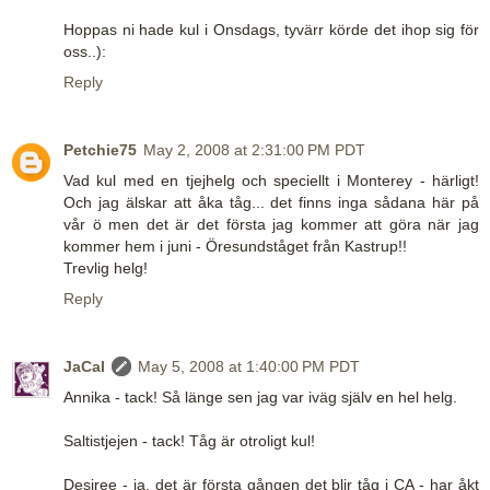
Hoppas ni hade kul i Onsdags, tyvärr körde det ihop sig för
oss..):
Reply
Petchie75
May 2, 2008 at 2:31:00 PM PDT
Vad kul med en tjejhelg och speciellt i Monterey - härligt!
Och jag älskar att åka tåg... det finns inga sådana här på
vår ö men det är det första jag kommer att göra när jag
kommer hem i juni - Öresundståget från Kastrup!!
Trevlig helg!
Reply
JaCal
May 5, 2008 at 1:40:00 PM PDT
Annika - tack! Så länge sen jag var iväg själv en hel helg.
Saltistjejen - tack! Tåg är otroligt kul!
Desiree - ja, det är första gången det blir tåg i CA - har åkt