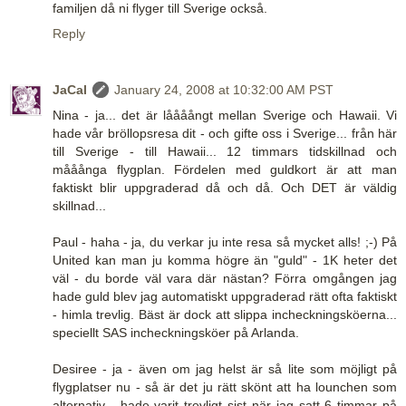
familjen då ni flyger till Sverige också.
Reply
JaCal
January 24, 2008 at 10:32:00 AM PST
Nina - ja... det är låååångt mellan Sverige och Hawaii. Vi
hade vår bröllopsresa dit - och gifte oss i Sverige... från här
till Sverige - till Hawaii... 12 timmars tidskillnad och
mååånga flygplan. Fördelen med guldkort är att man
faktiskt blir uppgraderad då och då. Och DET är väldig
skillnad...
Paul - haha - ja, du verkar ju inte resa så mycket alls! ;-) På
United kan man ju komma högre än "guld" - 1K heter det
väl - du borde väl vara där nästan? Förra omgången jag
hade guld blev jag automatiskt uppgraderad rätt ofta faktiskt
- himla trevlig. Bäst är dock att slippa incheckningsköerna...
speciellt SAS incheckningsköer på Arlanda.
Desiree - ja - även om jag helst är så lite som möjligt på
flygplatser nu - så är det ju rätt skönt att ha lounchen som
alternativ - hade varit trevligt sist när jag satt 6 timmar på