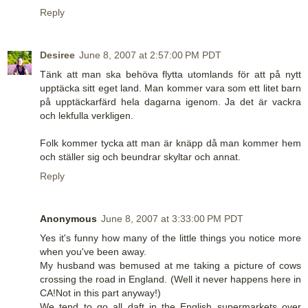
Reply
Desiree
June 8, 2007 at 2:57:00 PM PDT
Tänk att man ska behöva flytta utomlands för att på nytt
upptäcka sitt eget land. Man kommer vara som ett litet barn
på upptäckarfärd hela dagarna igenom. Ja det är vackra
och lekfulla verkligen.
Folk kommer tycka att man är knäpp då man kommer hem
och ställer sig och beundrar skyltar och annat.
Reply
Anonymous
June 8, 2007 at 3:33:00 PM PDT
Yes it's funny how many of the little things you notice more
when you've been away.
My husband was bemused at me taking a picture of cows
crossing the road in England. (Well it never happens here in
CA!Not in this part anyway!)
We tend to go all daft in the English supermarkets over